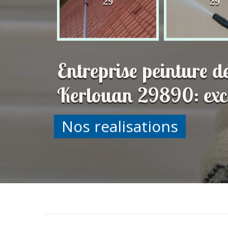
29
29
29
Entreprise peinture d
Kerlouan 29890: exce
Nos realisations