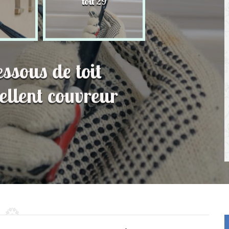
toit 29
de Persienne 2
essous de toit
llent couvreur