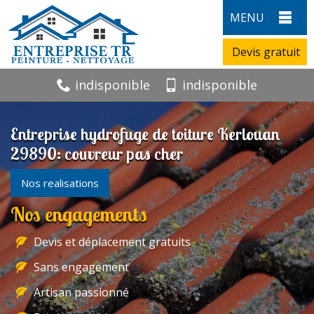
MENU
Devis gratuit
indisponible
indisponible
Entreprise hydrofuge de toiture Kerlouan
29890: couvreur pas cher
Nos realisations
Nos engagements
Devis et déplacement gratuits
Sans engagement
Artisan passionné