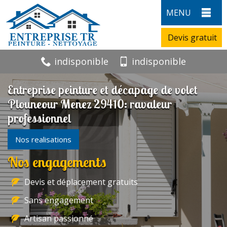
MENU
Devis gratuit
indisponible
indisponible
Entreprise peinture et décapage de volet
Plouneour Menez 29410: ravaleur
professionnel
Nos realisations
Nos engagements
Devis et déplacement gratuits
Sans engagement
Artisan passionné