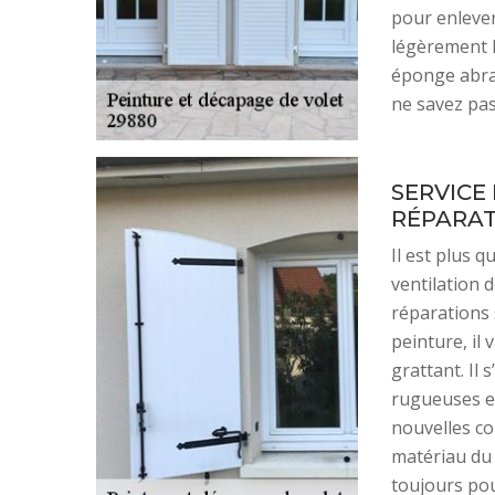
pour enlever
légèrement l
éponge abras
ne savez pas
SERVICE 
RÉPARAT
Il est plus 
ventilation 
réparations s
peinture, il
grattant. Il
rugueuses et
nouvelles cou
matériau du 
toujours pour