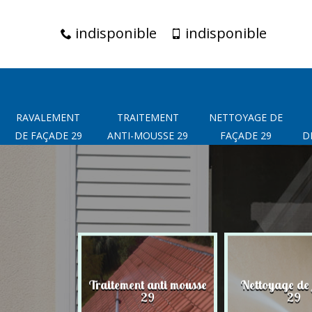
indisponible
indisponible
RAVALEMENT
TRAITEMENT
NETTOYAGE DE
DE FAÇADE 29
ANTI-MOUSSE 29
FAÇADE 29
D
t de façade
Traitement anti mousse
Nettoyage de
29
29
29