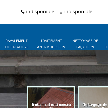
indisponible
indisponible
RAVALEMENT
TRAITEMENT
NETTOYAGE DE
DE FAÇADE 29
ANTI-MOUSSE 29
FAÇADE 29
D
t de façade
Traitement anti mousse
Nettoyage de