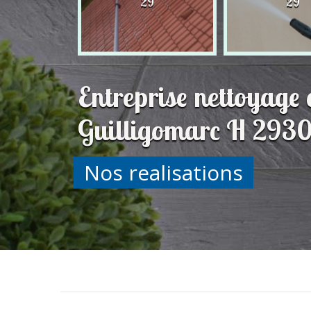
29
29
29
Entreprise nettoyage 
Guilligomarc H 29300
Nos realisations