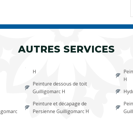
AUTRES SERVICES
H
Pein
H
Peinture dessous de toit
Guilligomarc H
Hydr
Peinture et décapage de
Pein
ligomarc
Persienne Guilligomarc H
Guil