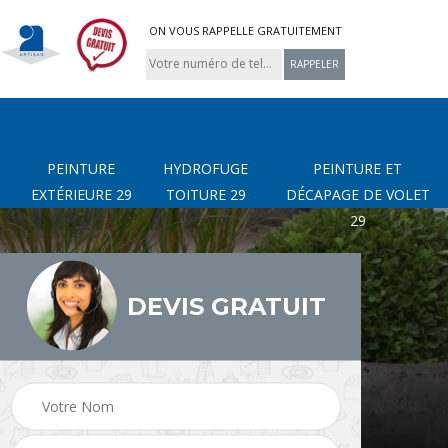
ON VOUS RAPPELLE GRATUITEMENT
PEINTURE
HYDROFUGE
PEINTURE ET
EXTÉRIEURE 29
TOITURE 29
DÉCAPAGE DE VOLET
29
DEVIS GRATUIT
page
Nettoyage de terrasse
Peinture Extérieure 29