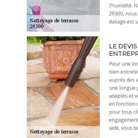
l’humidité. 
29300, nous 
dallage est u
LE DEVI
ENTREPR
Pour une lon
bien entrete
auprès des a
une longue p
adaptés et v
en fonction
pour tous cl
engagement.
aide, vous b