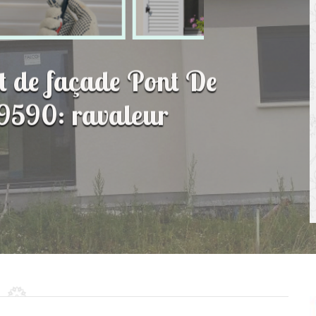
t de façade Pont De
9590: ravaleur