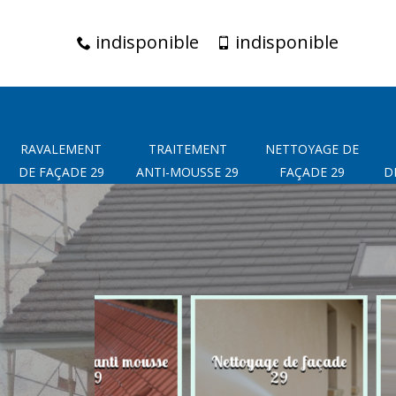
indisponible
indisponible
RAVALEMENT
TRAITEMENT
NETTOYAGE DE
DE FAÇADE 29
ANTI-MOUSSE 29
FAÇADE 29
D
 anti mousse
Nettoyage de façade
Peinture des
29
29
toit 29