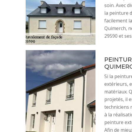
soin. Avec d
la peinture 
facilement l
Quimerch, no
29590 et ses 
PEINTUR
QUIMER
Si la peintu
extérieurs, 
matériaux. Q
projetés, il 
techniciens 
à la réalisat
peinture ext
Afin de mieu