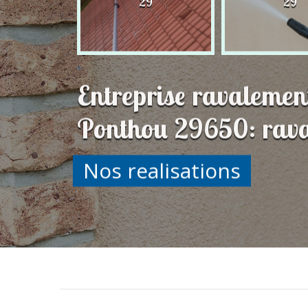
29
29
29
Entreprise ravalemen
Ponthou 29650: rava
Nos realisations