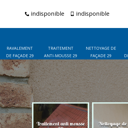
indisponible
indisponible
RAVALEMENT
TRAITEMENT
NETTOYAGE DE
DE FAÇADE 29
ANTI-MOUSSE 29
FAÇADE 29
D
t de façade
Traitement anti mousse
Nettoyage de