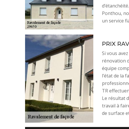
d’étanchéité
Ponthou, not
un service f
PRIX RA
Si vous avez
rénovation d
équipe compé
l’état de la 
professionne
TR effectuen
Le résultat 
travail à fai
de surface e