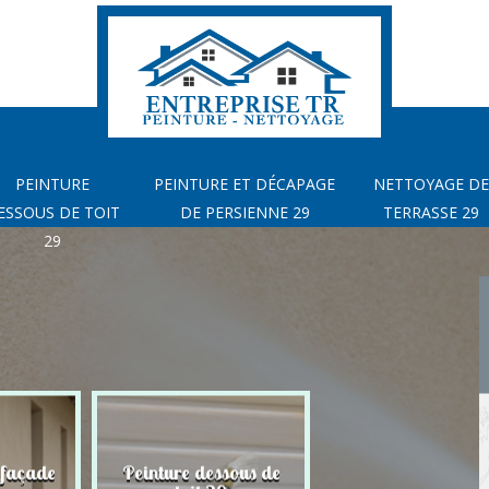
PEINTURE
PEINTURE ET DÉCAPAGE
NETTOYAGE DE
ESSOUS DE TOIT
DE PERSIENNE 29
TERRASSE 29
29
 façade
Peinture dessous de
Peinture et déca