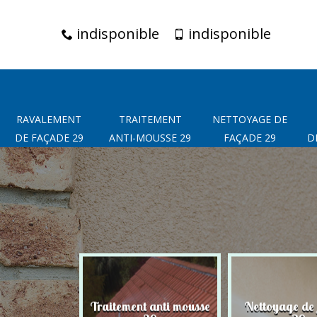
indisponible
indisponible
RAVALEMENT
TRAITEMENT
NETTOYAGE DE
DE FAÇADE 29
ANTI-MOUSSE 29
FAÇADE 29
D
t de façade
Traitement anti mousse
Nettoyage de