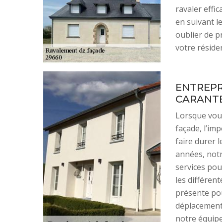
ravaler effi
en suivant 
oublier de 
votre réside
ENTREPR
CARANT
Lorsque vous
façade, l’imp
faire durer 
années, notr
services pou
les différent
présente po
déplacement 
notre équipe