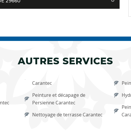
E 29660
AUTRES SERVICES
Carantec
Pein
Peinture et décapage de
Hydr
ntec
Persienne Carantec
Pein
Nettoyage de terrasse Carantec
Car