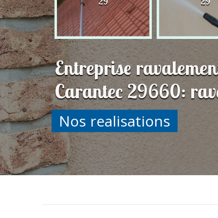
29
29
29
Entreprise ravalemen
Carantec 29660: rava
Nos realisations