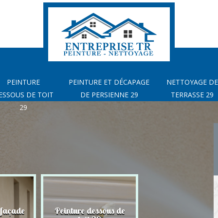
PEINTURE
PEINTURE ET DÉCAPAGE
NETTOYAGE DE
ESSOUS DE TOIT
DE PERSIENNE 29
TERRASSE 29
29
 façade
Peinture dessous de
Peinture et déca