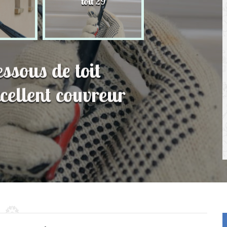
toit 29
de Persienne 2
essous de toit
ellent couvreur