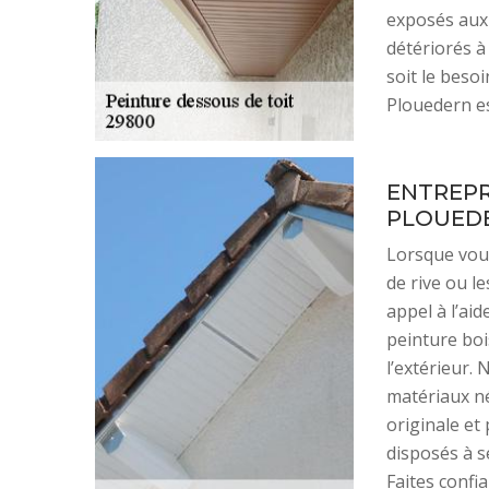
exposés aux 
détériorés à
soit le beso
Plouedern es
ENTREPR
PLOUED
Lorsque vous
de rive ou le
appel à l’ai
peinture boi
l’extérieur.
matériaux né
originale e
disposés à s
Faites confi