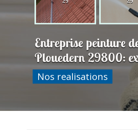
29
29
29
Entreprise peinture d
Plouedern 29800: exc
Nos realisations