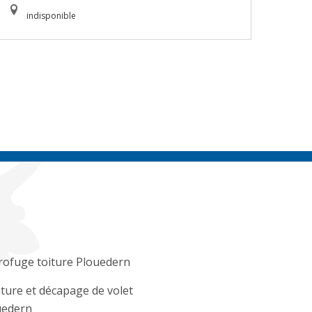
indisponible
rofuge toiture Plouedern
ture et décapage de volet
uedern