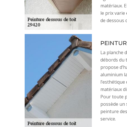
matériaux. E
le prix vari
de dessous d
PEINTUR
La planche de
débords du t
propose d’ha
aluminium la
l’esthétique 
matériaux di
Pour toute p
possède un s
peinture de
service.