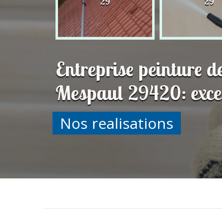
29
29
29
Entreprise peinture d
Mespaul 29420: excel
Nos realisations