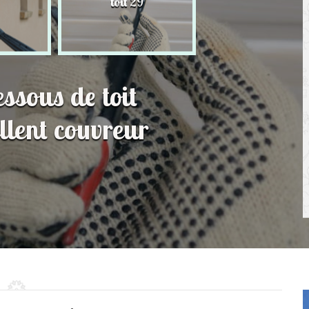
toit 29
de Persienne 2
essous de toit
lent couvreur