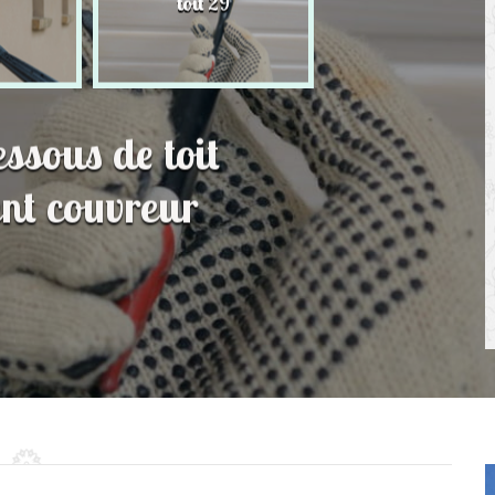
toit 29
de Persienne 2
essous de toit
ent couvreur