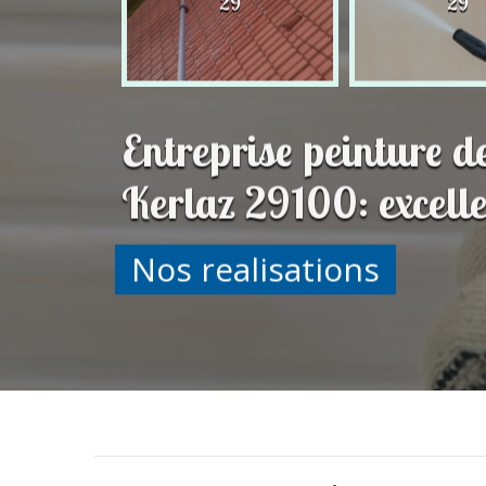
29
29
29
Entreprise peinture d
Kerlaz 29100: excell
Nos realisations