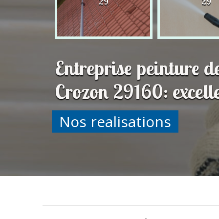
29
29
29
Entreprise peinture d
Crozon 29160: excell
Nos realisations