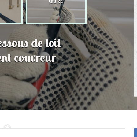
toit 29
de Persienne 2
essous de toit
ent couvreur