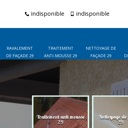
indisponible
indisponible
RAVALEMENT
TRAITEMENT
NETTOYAGE DE
DE FAÇADE 29
ANTI-MOUSSE 29
FAÇADE 29
D
t de façade
Traitement anti mousse
Nettoyage de
29
29
29