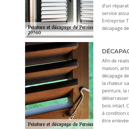
d’un réparat
service assu
Entreprise T
décapage de
DÉCAPA
Afin de réal
maison, arti
décapage des
la chaleur s
peinture, la
débarrasser 
bois intact.
à condition 
être enlevée