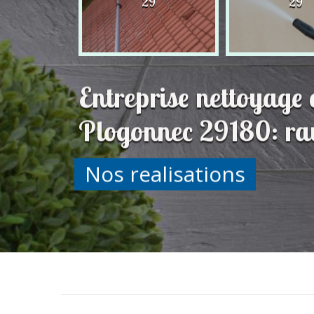
29
29
29
Entreprise nettoyage 
Plogonnec 29180: rava
Nos realisations