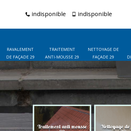
indisponible
indisponible
RAVALEMENT
TRAITEMENT
NETTOYAGE DE
DE FAÇADE 29
ANTI-MOUSSE 29
FAÇADE 29
D
t de façade
Traitement anti mousse
Nettoyage de