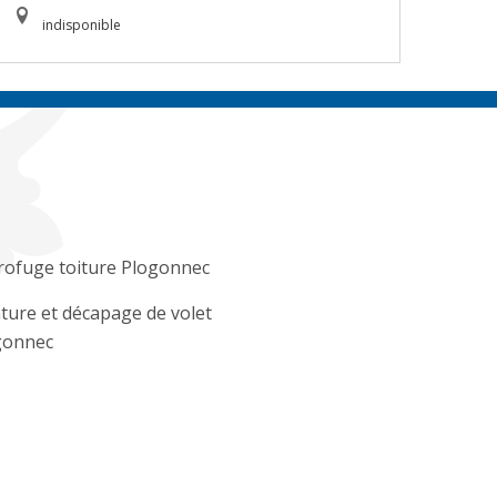
indisponible
rofuge toiture Plogonnec
ture et décapage de volet
gonnec