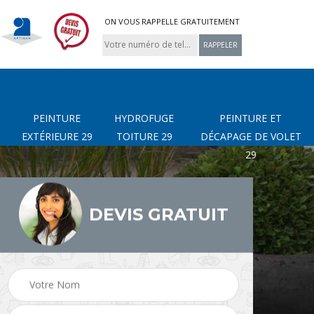
ON VOUS RAPPELLE GRATUITEMENT
PEINTURE
HYDROFUGE
PEINTURE ET
EXTÉRIEURE 29
TOITURE 29
DÉCAPAGE DE VOLET
29
DEVIS GRATUIT
page
Nettoyage de terrasse
Peinture Extérieure 29