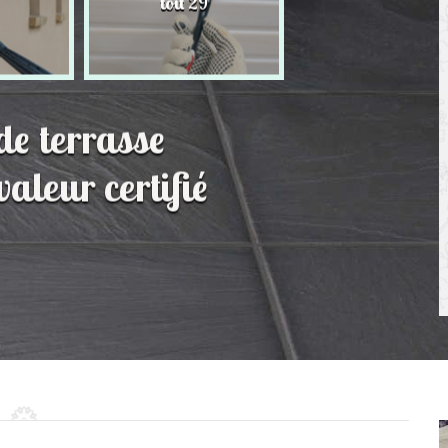
toit 29
de Persienne 2
de terrasse
leur certifié