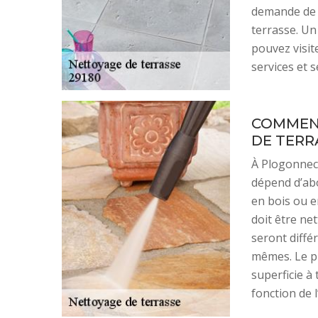
demande de d
terrasse. Un
pouvez visit
services et s
COMMENT
DE TERRA
À Plogonnec,
dépend d’abo
en bois ou e
doit être ne
seront différ
mêmes. Le pr
superficie à 
fonction de l