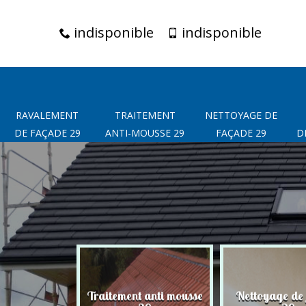
indisponible
indisponible
RAVALEMENT
TRAITEMENT
NETTOYAGE DE
DE FAÇADE 29
ANTI-MOUSSE 29
FAÇADE 29
D
t de façade
Traitement anti mousse
Nettoyage de