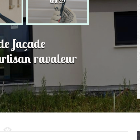
toit 29
de Persienne 2
 de façade
rtisan ravaleur