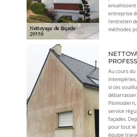
envahissent 
entreprise 
l’entretien 
méthodes po
NETTOYA
PROFESS
Au cours du 
intempéries.
si ces souill
débarrasser.
Plomodiern, 
service régu
façades. Dep
pour tout le
équipe travai