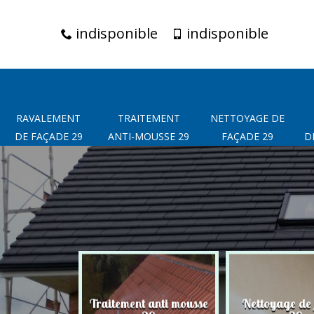
indisponible
indisponible
RAVALEMENT
TRAITEMENT
NETTOYAGE DE
DE FAÇADE 29
ANTI-MOUSSE 29
FAÇADE 29
D
t de façade
Traitement anti mousse
Nettoyage de