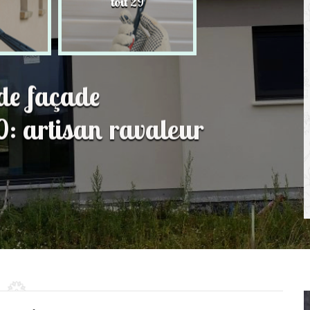
toit 29
de Persienne 2
 de façade
 artisan ravaleur