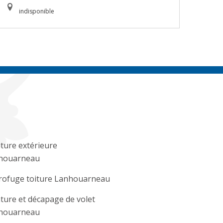
indisponible
ture extérieure
houarneau
rofuge toiture Lanhouarneau
ture et décapage de volet
houarneau