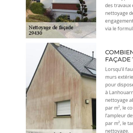
des travaux 
nettoyage d
engagement.
via le formul
COMBIEN
FAÇADE 
Lorsqu’il fau
murs extérie
pour dispose
à Lanhouarne
nettoyage ab
par m², le c
l’ampleur de
par m², le t
nettoyage.