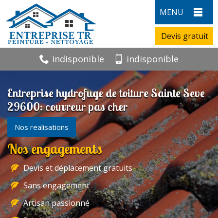
MENU
Devis gratuit
indisponible
indisponible
Entreprise hydrofuge de toiture Sainte Seve
29600: couvreur pas cher
Nos realisations
Nos engagements
Devis et déplacement gratuits
Sans engagement
Artisan passionné